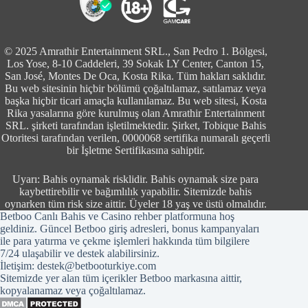
© 2025 Amrathir Entertainment SRL., San Pedro 1. Bölgesi,
Los Yose, 8-10 Caddeleri, 39 Sokak LY Center, Canton 15,
San José, Montes De Oca, Kosta Rika. Tüm hakları saklıdır.
Bu web sitesinin hiçbir bölümü çoğaltılamaz, satılamaz veya
başka hiçbir ticari amaçla kullanılamaz. Bu web sitesi, Kosta
Rika yasalarına göre kurulmuş olan Amrathir Entertainment
SRL. şirketi tarafından işletilmektedir. Şirket, Tobique Bahis
Otoritesi tarafından verilen, 0000068 sertifika numaralı geçerli
bir İşletme Sertifikasına sahiptir.
Uyarı: Bahis oynamak risklidir. Bahis oynamak size para
kaybettirebilir ve bağımlılık yapabilir. Sitemizde bahis
oynarken tüm risk size aittir. Üyeler 18 yaş ve üstü olmalıdır.
Betboo
Canlı Bahis ve Casino rehber platformuna hoş
geldiniz. Güncel Betboo giriş adresleri, bonus kampanyaları
ile para yatırma ve çekme işlemleri hakkında tüm bilgilere
7/24 ulaşabilir ve destek alabilirsiniz.
İletişim:
destek@betbooturkiye.com
Sitemizde yer alan tüm içerikler Betboo markasına aittir,
kopyalanamaz veya çoğaltılamaz.