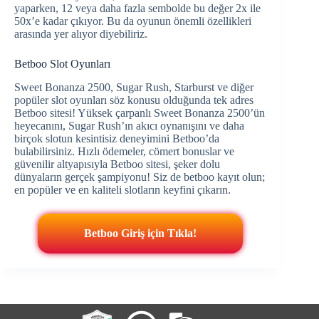
yaparken, 12 veya daha fazla sembolde bu değer 2x ile
50x’e kadar çıkıyor. Bu da oyunun önemli özellikleri
arasında yer alıyor diyebiliriz.
Betboo Slot Oyunları
Sweet Bonanza 2500, Sugar Rush, Starburst ve diğer
popüler slot oyunları söz konusu olduğunda tek adres
Betboo sitesi! Yüksek çarpanlı Sweet Bonanza 2500’ün
heyecanını, Sugar Rush’ın akıcı oynanışını ve daha
birçok slotun kesintisiz deneyimini Betboo’da
bulabilirsiniz. Hızlı ödemeler, cömert bonuslar ve
güvenilir altyapısıyla Betboo sitesi, şeker dolu
dünyaların gerçek şampiyonu! Siz de betboo kayıt olun;
en popüler ve en kaliteli slotların keyfini çıkarın.
Betboo Giriş için Tıkla!